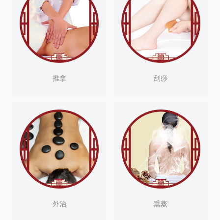
刮痧
推拿
外治
熏蒸