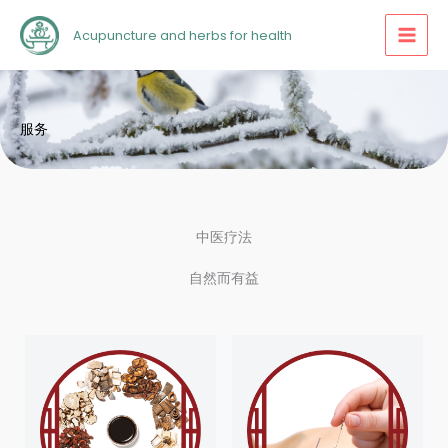
跳
Acupuncture and herbs for health
至
内
容
服务
中医疗法
自然而有益