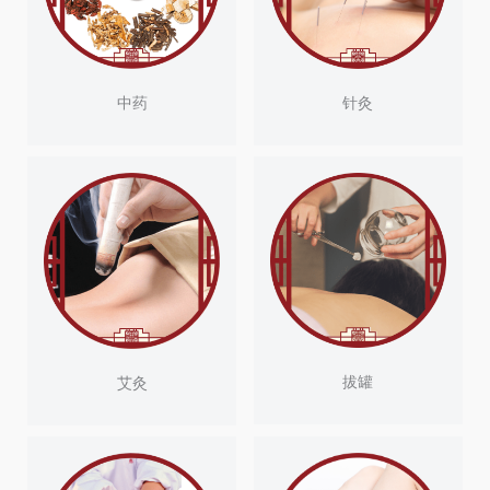
中药
针灸
拔罐
艾灸