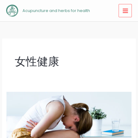
跳
Acupuncture and herbs for health
至
内
容
女性健康
中
医
痛
经
治
疗