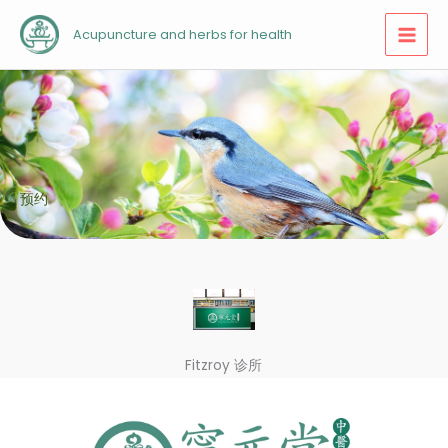
跳
Acupuncture and herbs for health
至
内
容
预约
Fitzroy 诊所