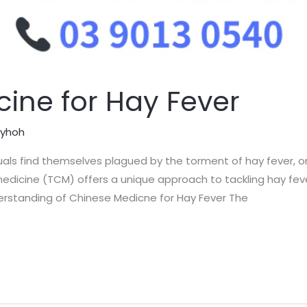
ine for Hay Fever
lyhoh
uals find themselves plagued by the torment of hay fever, or al
 medicine (TCM) offers a unique approach to tackling hay fev
derstanding of Chinese Medicne for Hay Fever The