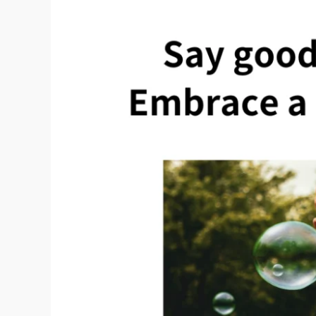
Chinese
Medicine
for
Hay
Fever