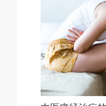
痛
经
治
疗
的
古
老
智
慧