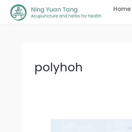
Skip
Home
Ning Yuan Tang
to
Acupuncture and herbs for health
content
polyhoh
中
医