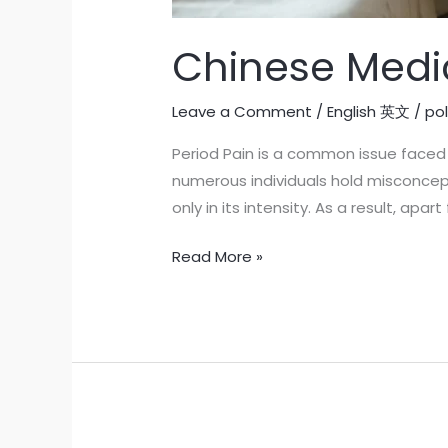
Chinese Medic
Leave a Comment
/
English 英文
/
po
Period Pain is a common issue faced 
numerous individuals hold misconcep
only in its intensity. As a result, ap
Read More »